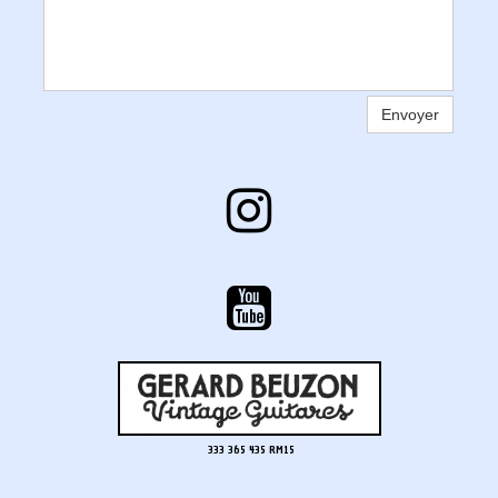
Envoyer


333 365 435 RM15